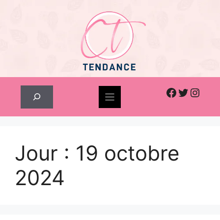
Skip
to
content
Facebook
Twitter
Inst
Rechercher
Jour :
19 octobre
2024