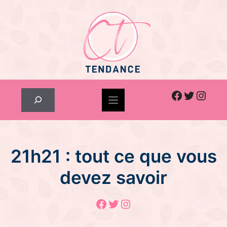
Skip
to
content
Facebook
Twitter
Inst
Rechercher
21h21 : tout ce que vous
devez savoir
Facebook
Twitter
Instagram