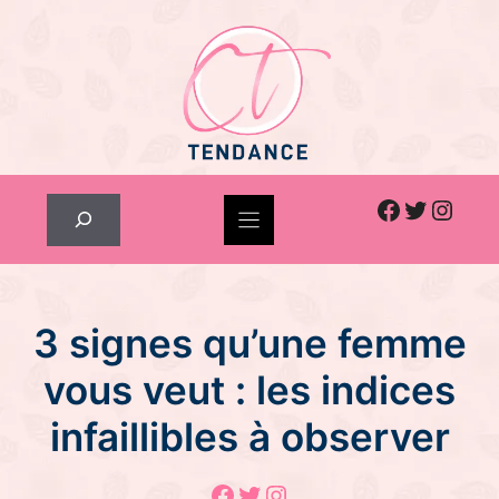
Skip
to
content
Facebook
Twitter
Inst
Rechercher
3 signes qu’une femme
vous veut : les indices
infaillibles à observer
Facebook
Twitter
Instagram