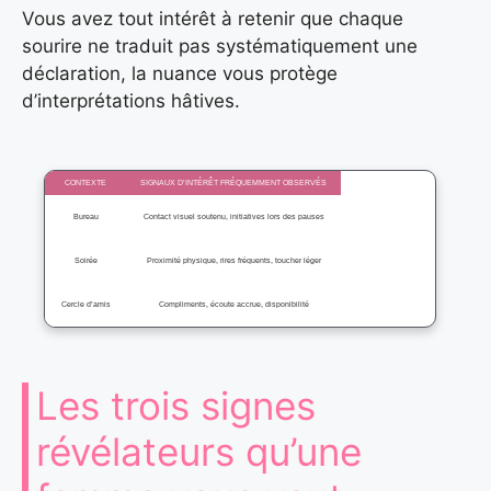
Vous avez tout intérêt à retenir que chaque
sourire ne traduit pas systématiquement une
déclaration, la nuance vous protège
d’interprétations hâtives.
CONTEXTE
SIGNAUX D’INTÉRÊT FRÉQUEMMENT OBSERVÉS
Bureau
Contact visuel soutenu, initiatives lors des pauses
Soirée
Proximité physique, rires fréquents, toucher léger
Cercle d’amis
Compliments, écoute accrue, disponibilité
Les trois signes
révélateurs qu’une