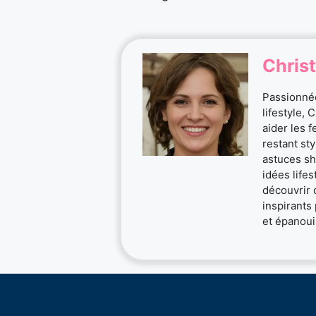
Christ
Passionnée
lifestyle, 
aider les 
restant st
astuces sh
idées life
découvrir 
inspirants 
et épanoui