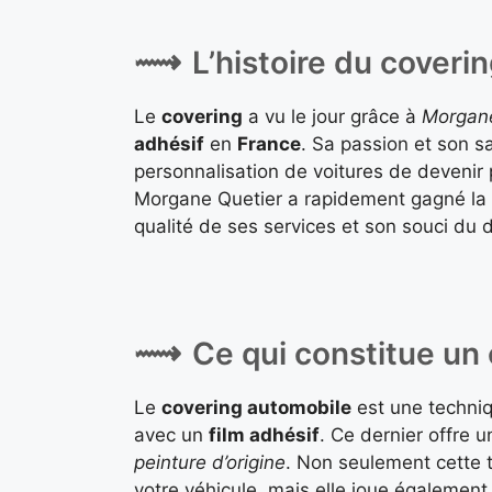
L’histoire du coveri
Le
covering
a vu le jour grâce à
Morgane
adhésif
en
France
. Sa passion et son s
personnalisation de voitures de devenir 
Morgane Quetier a rapidement gagné la c
qualité de ses services et son souci du d
Ce qui constitue un 
Le
covering automobile
est une techniq
avec un
film adhésif
. Ce dernier offre u
peinture d’origine
. Non seulement cette 
votre véhicule, mais elle joue également 