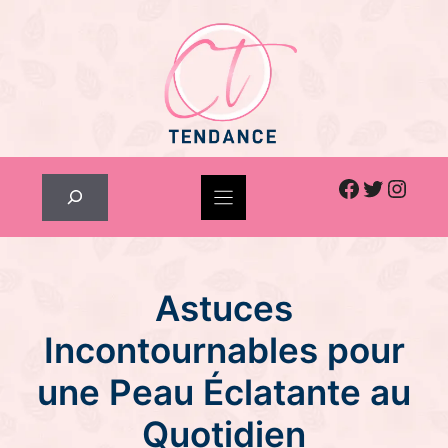
Skip
to
content
Facebook
Twitter
Inst
Rechercher
Astuces
Incontournables pour
une Peau Éclatante au
Quotidien