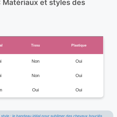
 Matériaux et styles des
al
Tissu
Plastique
i
Non
Oui
i
Non
Oui
n
Oui
Oui
 style : le bandeau idéal pour sublimer des cheveux bouclés