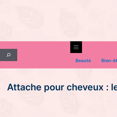
Skip
to
content
Rechercher
Beauté
Bien-ê
Attache pour cheveux : l