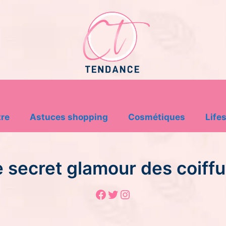
tre
Astuces shopping
Cosmétiques
Lifes
e secret glamour des coiff
Facebook
Twitter
Instagram