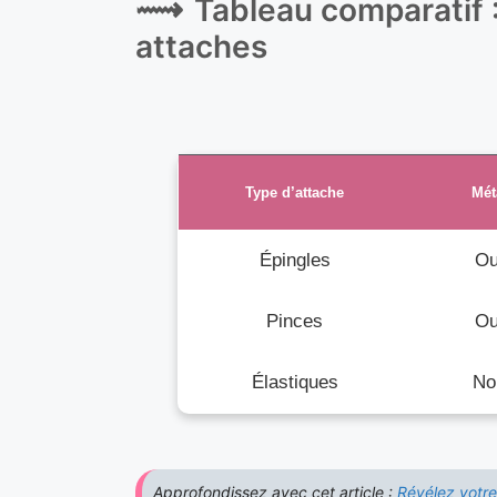
Tableau comparatif :
attaches
Type d’attache
Mét
Épingles
Ou
Pinces
Ou
Élastiques
No
Approfondissez avec cet article :
Révélez votre