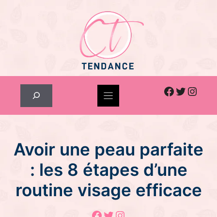
Skip
to
content
Facebook
Twitter
Inst
Rechercher
Avoir une peau parfaite
: les 8 étapes d’une
routine visage efficace
Facebook
Twitter
Instagram