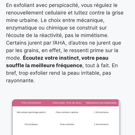
En exfoliant avec perspicacité, vous régulez le
renouvellement cellulaire et luttez contre la grise
mine urbaine. Le choix entre mécanique,
enzymatique ou chimique se construit sur
l’écoute de la réactivité, pas le mimétisme.
Certains jurent par l’AHA, d’autres ne jurent que
par les grains, en effet, le ressenti prime sur la
mode.
Écoutez votre instinct, votre peau
souffle la meilleure fréquence
, tout à fait. En
bref, trop exfolier rend la peau irritable, pas
rayonnante.
TYPE D’EXFOLIANT
POUR QUEL TYPE DE PEAU
FRÉQUENCE RECOMMANDÉE
Mécanique (gommage grains)
Peau normale à grasse
1 fois/semaine
Enzymatique
Peau sensible
1 fois/semaine