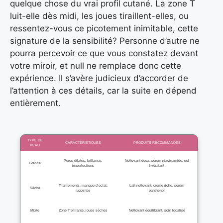
quelque chose du vrai profil cutané. La zone T
luit-elle dès midi, les joues tiraillent-elles, ou
ressentez-vous ce picotement inimitable, cette
signature de la sensibilité? Personne d’autre ne
pourra percevoir ce que vous constatez devant
votre miroir, et null ne remplace donc cette
expérience. Il s’avère judicieux d’accorder de
l’attention à ces détails, car la suite en dépend
entièrement.
TYPE DE
CARACTÉRISTIQUES
PRODUITS RECOMMANDÉS
PEAU
Pores dilatés, brillance,
Nettoyant doux, sérum niacinamide, gel
Grasse
imperfections
hydratant
Tiraillements, manque d’éclat,
Lait nettoyant, crème riche, sérum
Sèche
rugosités
panthénol
Mixte
Zone T brillante, joues sèches
Nettoyant équilibrant, soin localisé