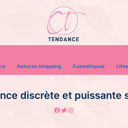
tre
Astuces shopping
Cosmétiques
Lifes
ence discrète et puissante
Facebook
Twitter
Instagram