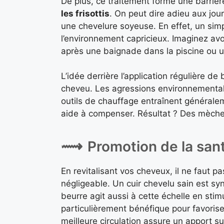
De plus, ce traitement forme une barrièr
les frisottis
. On peut dire adieu aux jo
une chevelure soyeuse. En effet, un simp
l’environnement capricieux. Imaginez a
après une baignade dans la piscine ou une
L’idée derrière l’application régulière de
cheveu. Les agressions environnementale
outils de chauffage entraînent générale
aide à compenser. Résultat ? Des mèches 
Promotion de la san
En revitalisant vos cheveux, il ne faut p
négligeable. Un cuir chevelu sain est 
beurre agit aussi à cette échelle en stim
particulièrement bénéfique pour favorise
meilleure circulation assure un apport su