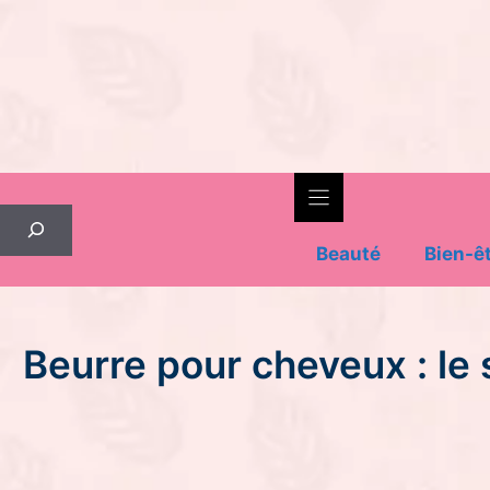
Skip
to
content
Rechercher
Beauté
Bien-ê
Beurre pour cheveux : le