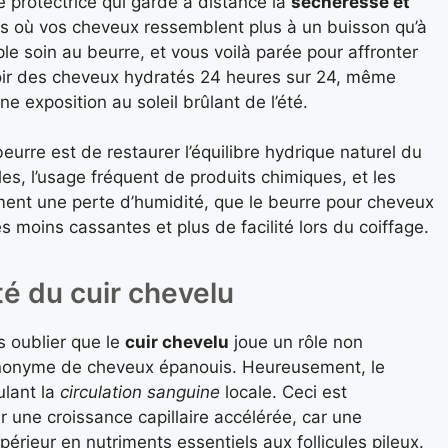
e protectrice qui garde à distance la
sécheresse et
urs où vos cheveux ressemblent plus à un buisson qu’à
le soin au beurre, et vous voilà parée pour affronter
voir des cheveux hydratés 24 heures sur 24, même
 exposition au soleil brûlant de l’été.
 beurre est de restaurer l’équilibre hydrique naturel du
s, l’usage fréquent de produits chimiques, et les
ment une perte d’humidité, que le beurre pour cheveux
moins cassantes et plus de facilité lors du coiffage.
té du cuir chevelu
as oublier que le
cuir chevelu
joue un rôle non
synonyme de cheveux épanouis. Heureusement, le
ulant la
circulation sanguine
locale. Ceci est
r une croissance capillaire accélérée, car une
périeur en nutriments essentiels aux follicules pileux.