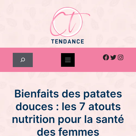
Skip
to
content
Facebook
Twitter
Inst
Rechercher
Bienfaits des patates
douces : les 7 atouts
nutrition pour la santé
des femmes