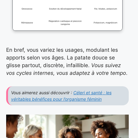
Grossesse
Soutien du développement fœtal
Fer, folates, potassium
Régulation cardiaque et pression
Ménopause
Potassium, magnésium
sanguine
En bref, vous variez les usages, modulant les
apports selon vos âges. La patate douce se
glisse partout, discrète, infaillible.
Vous suivez
vos cycles internes, vous adaptez à votre tempo
.
Vous aimerez aussi découvrir :
Céleri et santé : les
véritables bénéfices pour l’organisme féminin