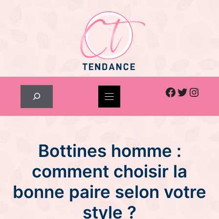
Skip
to
content
Facebook
Twitter
Inst
Rechercher
Bottines homme :
comment choisir la
bonne paire selon votre
style ?