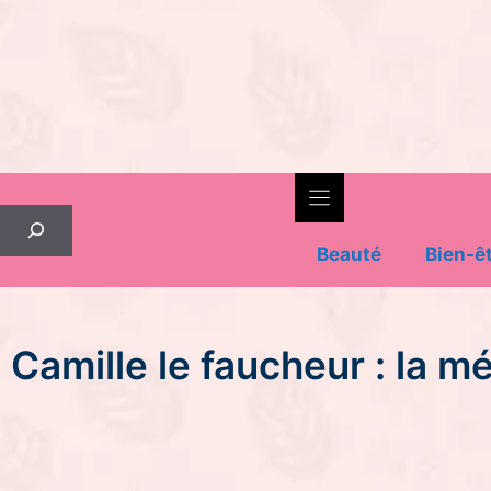
Skip
to
content
Rechercher
Beauté
Bien-ê
Camille le faucheur : la m