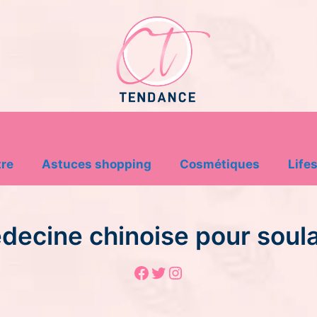
tre
Astuces shopping
Cosmétiques
Lifes
édecine chinoise pour soul
Facebook
Twitter
Instagram