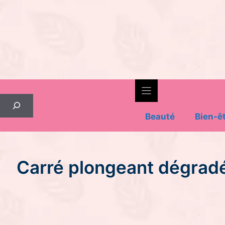
Skip
to
content
Rechercher
Beauté
Bien-ê
Carré plongeant dégradé