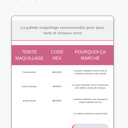
La palette maquillage recommandée pour yeux
verts et cheveux noirs
TEINTE
CODE
POURQUOI ÇA
MAQUILLAGE
HEX
MARCHE
Le prune complète le vert et crée un
Prune profond
#6A1B4D
contraste chaleureux sans alourdir
Le cuivre réchauffe l’iris et s’harmonise
Cuivre lumineux
#B45D33
avec reflets cuivrés des cheveux
Le bronze intensifie sans masquer la
Bronze neutre
#8C6B4B
couleur naturelle de l’iris
Le violet accentue les nuances froid