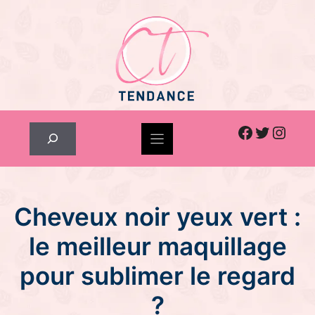
Skip
to
content
Facebook
Twitter
Inst
Rechercher
Cheveux noir yeux vert :
le meilleur maquillage
pour sublimer le regard
?