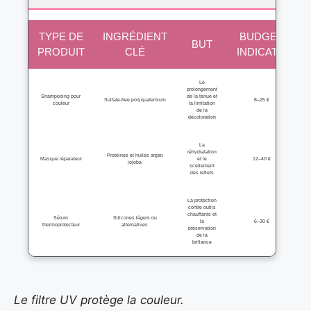
TYPE DE
INGRÉDIENT
BUDGET
BUT
PRODUIT
CLÉ
INDICATIF
Le
prolongement
Shampooing pour
de la tenue et
Sulfate-free polyquaternium
8–25 €
couleur
la limitation
de la
décoloration
La
réhydratation
Protéines et huiles argan
Masque réparateur
et le
12–40 €
jojoba
scellement
des reflets
La protection
contre outils
chauffants et
Sérum
Silicones légers ou
la
6–30 €
thermoprotecteur
alternatives
préservation
de la
brillance
Le filtre UV protège la couleur.