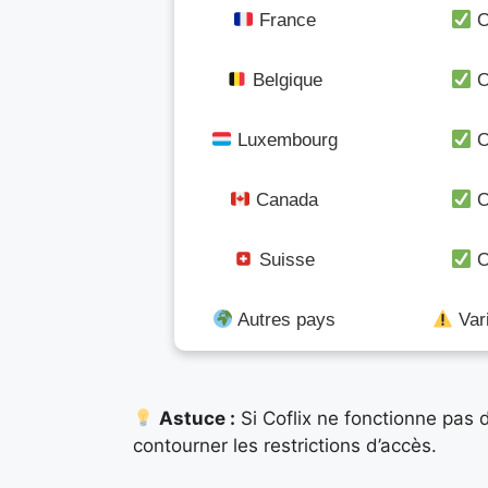
France
O
Belgique
O
Luxembourg
O
Canada
O
Suisse
O
Autres pays
Var
Astuce :
Si Coflix ne fonctionne pas d
contourner les restrictions d’accès.