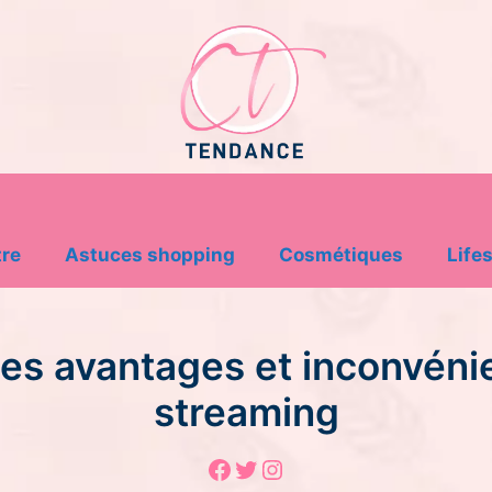
tre
Astuces shopping
Cosmétiques
Lifes
les avantages et inconvéni
streaming
Facebook
Twitter
Instagram