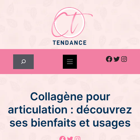
Skip
to
content
Facebook
Twitter
Inst
Rechercher
Collagène pour
articulation : découvrez
ses bienfaits et usages
Facebook
Twitter
Instagram