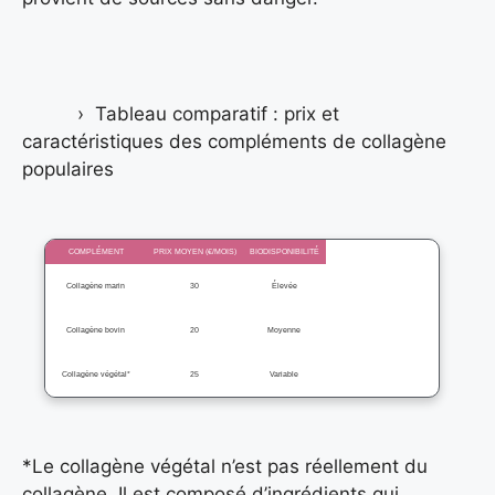
Tableau comparatif : prix et
caractéristiques des compléments de collagène
populaires
COMPLÉMENT
PRIX MOYEN (€/MOIS)
BIODISPONIBILITÉ
Collagène marin
30
Élevée
Collagène bovin
20
Moyenne
Collagène végétal*
25
Variable
*Le collagène végétal n’est pas réellement du
collagène. Il est composé d’ingrédients qui