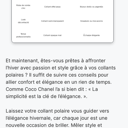
Robe de soirée
Collant effet peau
Bijoux dorés ou argentés
chic
Look
Collant semi-transparent
Sneakers ou mocassins
décontracté
Tenue
Collant opaque mat
Écharpe élégante
professionnelle
Et maintenant, êtes-vous prêtes à affronter
l’hiver avec passion et style grâce à vos collants
polaires ? Il suffit de suivre ces conseils pour
allier confort et élégance en un rien de temps.
Comme Coco Chanel l’a si bien dit : « La
simplicité est la clé de l’élégance. ».
Laissez votre collant polaire vous guider vers
l’élégance hivernale, car chaque jour est une
nouvelle occasion de briller. Mêler style et