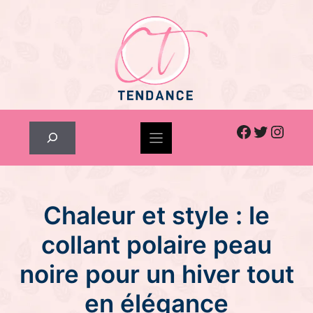
Skip
to
content
Facebook
Twitter
Inst
Rechercher
Chaleur et style : le
collant polaire peau
noire pour un hiver tout
en élégance