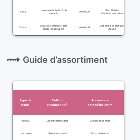
Haute qualité, technologie
Site officiel et
Falke
30-50 EUR
avancée
détaillants spécialisés
Luxueux, confortable, pour
Site officiel et boutiques
Wolford
40-60 EUR
toutes les occasions
de luxe
Guide d’assortiment
Type de
Collant
Accessoire
tenue
recommandé
complémentaire
Robe pull
Collant opaque épais
Ceinture taille haute
Jupe crayon
Collant transparent
Talons ou bottines