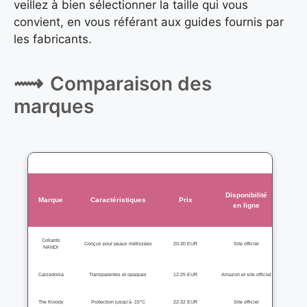
veillez à bien sélectionner la taille qui vous
convient, en vous référant aux guides fournis par
les fabricants.
Comparaison des
marques
Disponibilité
Marque
Caractéristiques
Prix
en ligne
Collants
Conçus pour peaux métissées
20-30 EUR
Site officiel
NANDI
Calzedonia
Transparentes et opaques
12-25 EUR
Amazon et site officiel
The Kloody
Protection jusqu’à -15°C
22-32 EUR
Site officiel