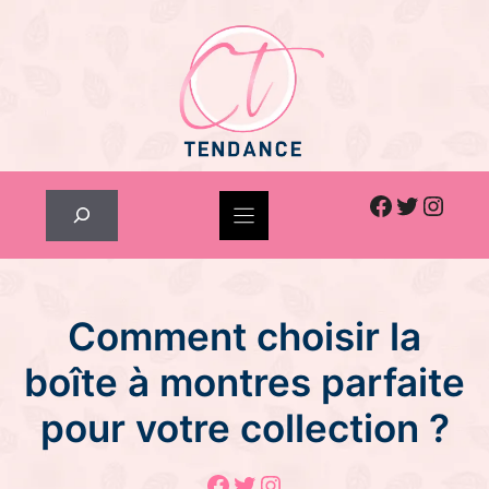
Skip
to
content
Facebook
Twitter
Inst
Rechercher
Comment choisir la
boîte à montres parfaite
pour votre collection ?
Facebook
Twitter
Instagram