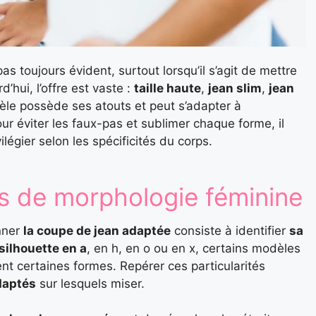
pas toujours évident, surtout lorsqu’il s’agit de mettre
rd’hui, l’offre est vaste :
taille haute
,
jean slim
,
jean
le possède ses atouts et peut s’adapter à
our éviter les faux-pas et sublimer chaque forme, il
légier selon les spécificités du corps.
es de morphologie féminine
onner
la coupe de jean adaptée
consiste à identifier
sa
silhouette en a
, en h, en o ou en x, certains modèles
ent certaines formes. Repérer ces particularités
daptés
sur lesquels miser.