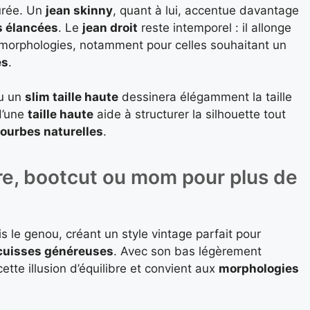
urée. Un
jean skinny
, quant à lui, accentue davantage
s élancées
. Le
jean droit
reste intemporel : il allonge
 morphologies, notamment pour celles souhaitant un
es
.
u un
slim taille haute
dessinera élégamment la taille
 d’une
taille haute
aide à structurer la silhouette tout
ourbes naturelles
.
are, bootcut ou mom pour plus de
 le genou, créant un style vintage parfait pour
cuisses généreuses
. Avec son bas légèrement
tte illusion d’équilibre et convient aux
morphologies