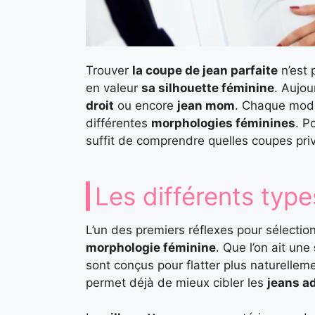
Trouver
la coupe de jean parfaite
n’est 
en valeur
sa silhouette féminine
. Aujou
droit
ou encore
jean mom
. Chaque modè
différentes
morphologies féminines
. P
suffit de comprendre quelles coupes privi
Les différents typ
L’un des premiers réflexes pour sélecti
morphologie féminine
. Que l’on ait une
sont conçus pour flatter plus naturellem
permet déjà de mieux cibler les
jeans a