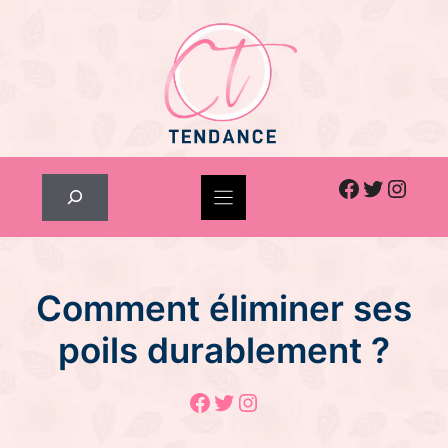
Skip
to
content
Facebook
Twitter
Inst
Rechercher
Comment éliminer ses
poils durablement ?
Facebook
Twitter
Instagram