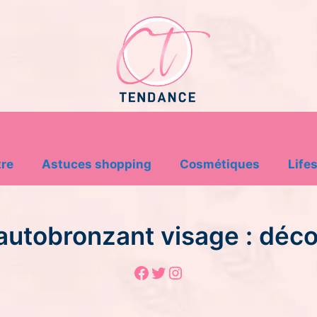
tre
Astuces shopping
Cosmétiques
Lifes
utobronzant visage : déco
Facebook
Twitter
Instagram