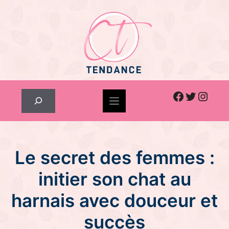
Skip
to
content
Facebook
Twitter
Inst
Rechercher
Le secret des femmes :
initier son chat au
harnais avec douceur et
succès