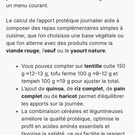
un menu courant.
Le calcul de l’apport protéique journalier aide à
composer des repas complémentaires simples à
cuisiner, que l’on choisisse une base végétale ou
que l’on alterne avec des produits comme la
viande rouge
, l’
oeuf
ou le
yaourt nature
.
Vous pouvez compter sur
lentille
cuite 150
g ≈12–13 g, tofu ferme 100 g ≈8–12 g et
tempeh 100 g ≈19 g pour ajuster le total.
L’ajout de
quinoa
, de
riz complet
, de
pain
complet
ou de
haricot
permet d’équilibrer
les apports sur la journée.
La combinaison céréales et légumineuses
améliore la qualité protéique, optimise le
profil en acides aminés essentiels et
favorise la satiété, ce qui facilite le respect