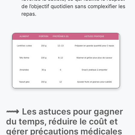
de l’objectif quotidien sans complexifier les
repas.
ALIMENT
PORTION
PROTÉINES (G)
ASTUCE PRATIQUE
Lentilles cuites
150 g
12–13
Préparer en grande quantité pour 2 repas
Tofu ferme
100 g
8–12
Mariner et griller pour plus de saveur
Amandes
30 g
6
Snack pratique à emporter
Yaourt grec
150 g
12
Ajouter fruits et graines pour satiété
Les astuces pour gagner
du temps, réduire le coût et
gérer précautions médicales