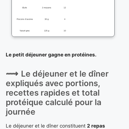
Œufs
2 moyens
12
Flocons d’avoine
30 g
4
Yaourt grec
125 g
10
Le petit déjeuner gagne en protéines.
Le déjeuner et le dîner
expliqués avec portions,
recettes rapides et total
protéique calculé pour la
journée
Le déjeuner et le dîner constituent
2 repas