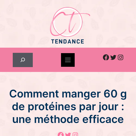
Skip
to
content
Facebook
Twitter
Inst
Rechercher
Comment manger 60 g
de protéines par jour :
une méthode efficace
Facebook
Twitter
Instagram