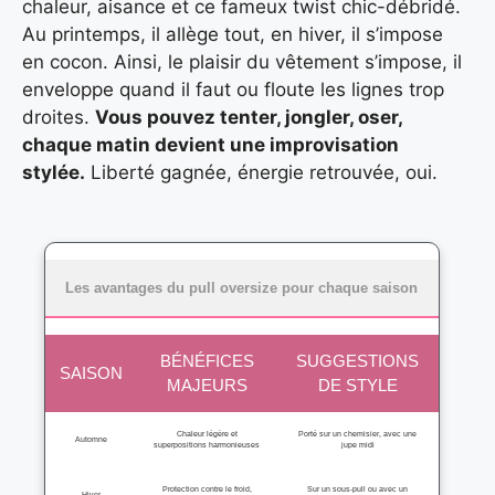
chaleur, aisance et ce fameux twist chic-débridé.
Au printemps, il allège tout, en hiver, il s’impose
en cocon. Ainsi, le plaisir du vêtement s’impose, il
enveloppe quand il faut ou floute les lignes trop
droites.
Vous pouvez tenter, jongler, oser,
chaque matin devient une improvisation
stylée.
Liberté gagnée, énergie retrouvée, oui.
Les avantages du pull oversize pour chaque saison
BÉNÉFICES
SUGGESTIONS
SAISON
MAJEURS
DE STYLE
Chaleur légère et
Porté sur un chemisier, avec une
Automne
superpositions harmonieuses
jupe midi
Protection contre le froid,
Sur un sous-pull ou avec un
Hiver