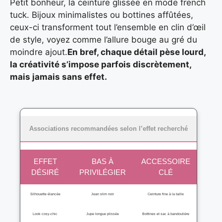
Petit bonheur, la ceinture glissée en mode french
tuck. Bijoux minimalistes ou bottines affûtées,
ceux-ci transforment tout l’ensemble en clin d’œil
de style, voyez comme l’allure bouge au gré du
moindre ajout.
En bref, chaque détail pèse lourd,
la créativité s’impose parfois discrètement,
mais jamais sans effet.
Associations recommandées selon l’effet recherché
EFFET
BAS À
ACCESSOIRE
DÉSIRÉ
PRIVILÉGIER
CLÉ
Silhouette élancée
Jean slim noir
Ceinture fine à la taille
Look cosy-chic
Jupe longue plissée
Bottines et sac à bandoulière