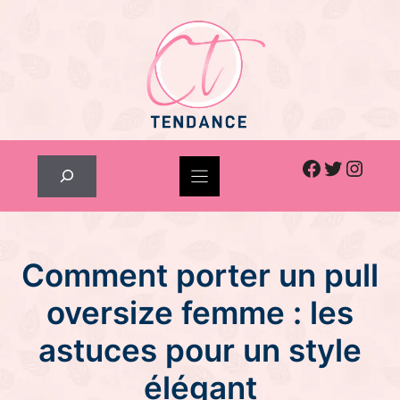
Skip
to
content
Facebook
Twitter
Inst
Rechercher
Comment porter un pull
oversize femme : les
astuces pour un style
élégant