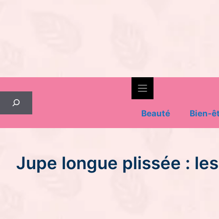
Skip
to
content
Rechercher
Beauté
Bien-ê
Jupe longue plissée : les