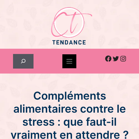
Skip
to
content
Facebook
Twitter
Inst
Rechercher
Compléments
alimentaires contre le
stress : que faut-il
vraiment en attendre ?