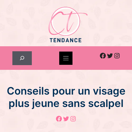
Skip
to
content
Facebook
Twitter
Inst
Rechercher
Conseils pour un visage
plus jeune sans scalpel
Facebook
Twitter
Instagram