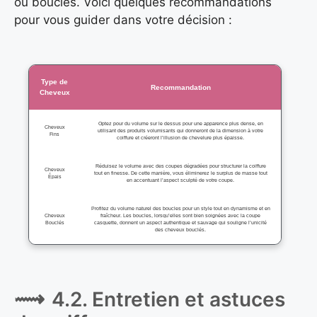
ou bouclés. Voici quelques recommandations
pour vous guider dans votre décision :
Type de
Recommandation
Cheveux
Optez pour du volume sur le dessus pour une apparence plus dense, en
Cheveux
utilisant des produits volumisants qui donneront de la dimension à votre
Fins
coiffure et créeront l’illusion de chevelure plus épaisse.
Réduisez le volume avec des coupes dégradées pour structurer la coiffure
Cheveux
tout en finesse. De cette manière, vous éliminerez le surplus de masse tout
Épais
en accentuant l’aspect sculpté de votre coupe.
Profitez du volume naturel des boucles pour un style tout en dynamisme et en
Cheveux
fraîcheur. Les boucles, lorsqu’elles sont bien soignées avec la coupe
Bouclés
casquette, donnent un aspect authentique et sauvage qui souligne l’unicité
des cheveux bouclés.
4.2. Entretien et astuces