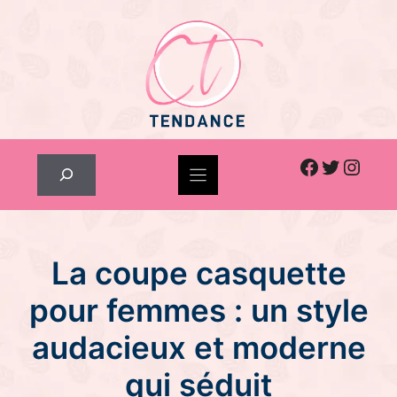
Skip
to
content
Facebook
Twitter
Inst
Rechercher
La coupe casquette
pour femmes : un style
audacieux et moderne
qui séduit