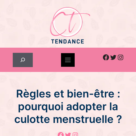
Skip
to
content
Facebook
Twitter
Inst
Rechercher
Règles et bien-être :
pourquoi adopter la
culotte menstruelle ?
Facebook
Twitter
Instagram