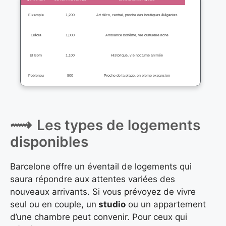
Eixample
1,200
Art déco, central, proche des boutiques élégantes
Gràcia
1,000
Ambiance bohème, vie culturelle riche
El Born
1,100
Historique, vie nocturne animée
Poblenou
900
Proche de la plage, en pleine expansion
Les types de logements
disponibles
Barcelone offre un éventail de logements qui
saura répondre aux attentes variées des
nouveaux arrivants. Si vous prévoyez de vivre
seul ou en couple, un
studio
ou un appartement
d’une chambre peut convenir. Pour ceux qui