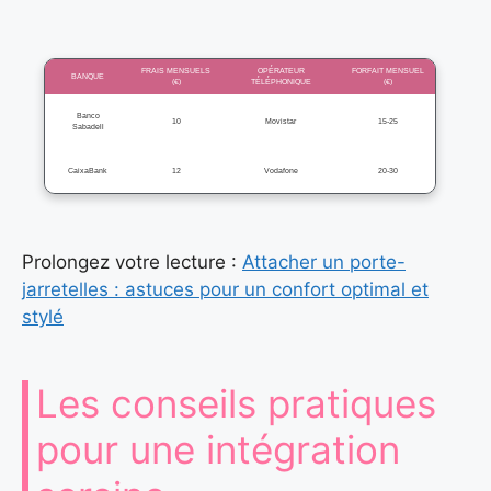
FRAIS MENSUELS
OPÉRATEUR
FORFAIT MENSUEL
BANQUE
(€)
TÉLÉPHONIQUE
(€)
Banco
10
Movistar
15-25
Sabadell
CaixaBank
12
Vodafone
20-30
Prolongez votre lecture :
Attacher un porte-
jarretelles : astuces pour un confort optimal et
stylé
Les conseils pratiques
pour une intégration