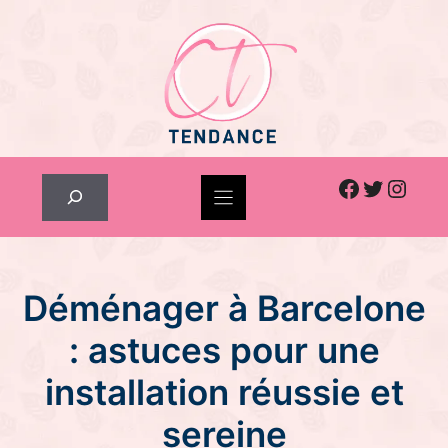
Skip
to
content
Facebook
Twitter
Inst
Rechercher
Déménager à Barcelone
: astuces pour une
installation réussie et
sereine