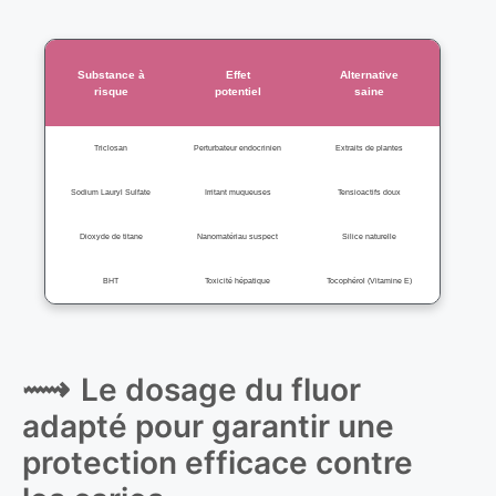
Substance à
Effet
Alternative
risque
potentiel
saine
Triclosan
Perturbateur endocrinien
Extraits de plantes
Sodium Lauryl Sulfate
Irritant muqueuses
Tensioactifs doux
Dioxyde de titane
Nanomatériau suspect
Silice naturelle
BHT
Toxicité hépatique
Tocophérol (Vitamine E)
Le dosage du fluor
adapté pour garantir une
protection efficace contre