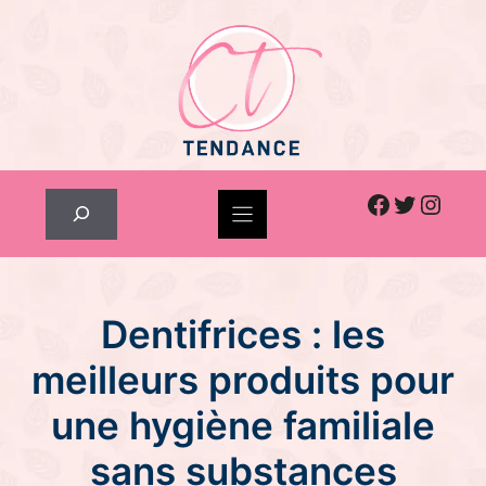
Skip
to
content
Facebook
Twitter
Inst
Rechercher
Dentifrices : les
meilleurs produits pour
une hygiène familiale
sans substances