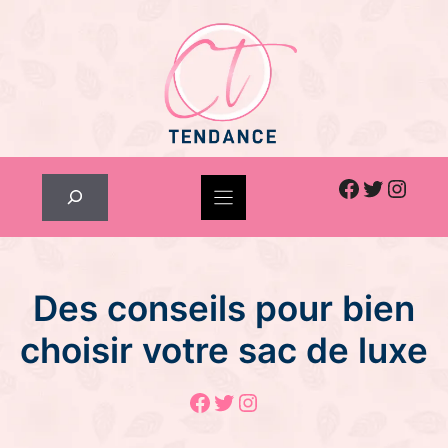
Skip
to
content
Facebook
Twitter
Inst
Rechercher
Des conseils pour bien
choisir votre sac de luxe
Facebook
Twitter
Instagram