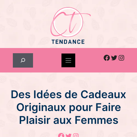
Skip
to
content
Facebook
Twitter
Inst
Rechercher
Des Idées de Cadeaux
Originaux pour Faire
Plaisir aux Femmes
Facebook
Twitter
Instagram