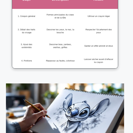
Formes principales du corps
1. Croquis général
Utiliser un crayon léger
et de la tête
2. Détail des traits
Dessiner les yeux, le nez, la
Respecter l’écartement des
du visage
bouche
yeux
3. Ajout des
Dessiner bras, jambes,
Garder un effet arrondi et doux
extrémités
oreilles, griffes
Laisser sécher avant d’effacer
4. Finitions
Repassez au feutre, colorisez
le crayon