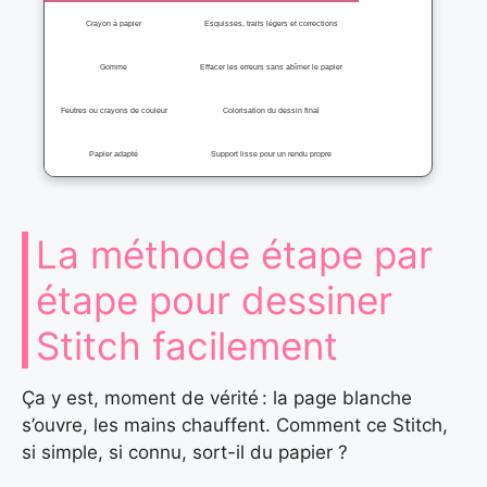
Crayon à papier
Esquisses, traits légers et corrections
Gomme
Effacer les erreurs sans abîmer le papier
Feutres ou crayons de couleur
Colorisation du dessin final
Papier adapté
Support lisse pour un rendu propre
La méthode étape par
étape pour dessiner
Stitch facilement
Ça y est, moment de vérité : la page blanche
s’ouvre, les mains chauffent. Comment ce Stitch,
si simple, si connu, sort-il du papier ?