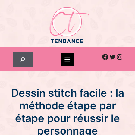
Skip
to
content
Facebook
Twitter
Inst
Rechercher
Dessin stitch facile : la
méthode étape par
étape pour réussir le
personnage