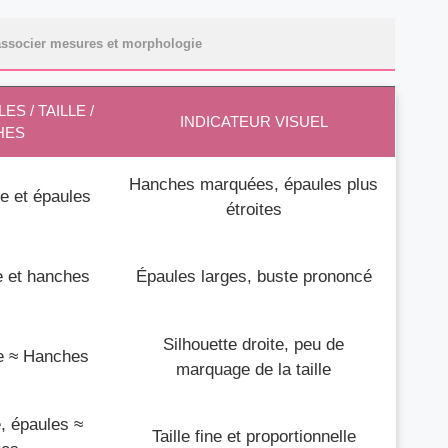
associer mesures et morphologie
S / TAILLE /
INDICATEUR VISUEL
HES
Hanches marquées, épaules plus
e et épaules
étroites
e et hanches
Épaules larges, buste prononcé
Silhouette droite, peu de
le ≈ Hanches
marquage de la taille
, épaules ≈
Taille fine et proportionnelle