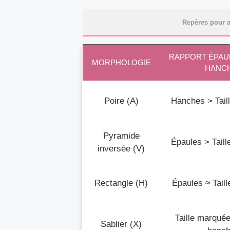
Repères pour 
RAPPORT ÉPAULE
MORPHOLOGIE
HANC
Poire (A)
Hanches > Taill
Pyramide
Épaules > Taill
inversée (V)
Rectangle (H)
Épaules ≈ Tail
Taille marquée
Sablier (X)