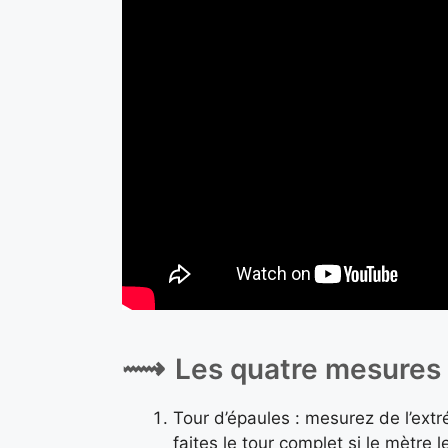
Les quatre mesures 
Tour d’épaules : mesurez de l’extr
faites le tour complet si le mètre 