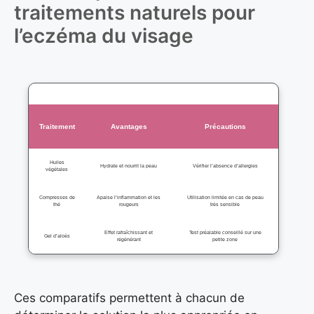
traitements naturels pour
l’eczéma du visage
Traitement
Avantages
Précautions
Huiles
Hydrate et nourrit la peau
Vérifier l’absence d’allergies
végétales
Compresses de
Apaise l’inflammation et les
Utilisation limitée en cas de peau
thé
rougeurs
très sensible
Effet rafraîchissant et
Test préalable conseillé sur une
Gel d’aloès
régénérant
petite zone
Ces comparatifs permettent à chacun de