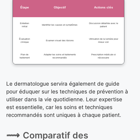
Étape
Objectif
Actions clés
Entretien
Discussion détaillée avec le
Identifier les causes et symptômes
initial
patient
Évaluation
Utilisation de la lumière pour
Examen visuel des lésions
clinique
mieux voir
Plan de
Adapter les soins et traitements
Prescription médicale si
traitement
recommandés
nécessaire
Le dermatologue servira également de guide
pour éduquer sur les techniques de prévention à
utiliser dans la vie quotidienne. Leur expertise
est essentielle, car les soins et techniques
recommandés sont uniques à chaque patient.
Comparatif des