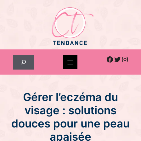
Skip
to
content
Facebook
Twitter
Inst
Rechercher
Gérer l’eczéma du
visage : solutions
douces pour une peau
apaisée