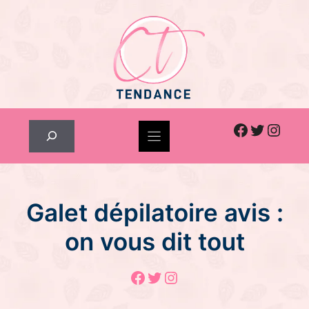
Skip
to
content
Facebook
Twitter
Inst
Rechercher
Galet dépilatoire avis :
on vous dit tout
Facebook
Twitter
Instagram