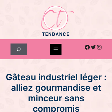
Skip
to
content
Facebook
Twitter
Inst
Rechercher
Gâteau industriel léger :
alliez gourmandise et
minceur sans
compromis