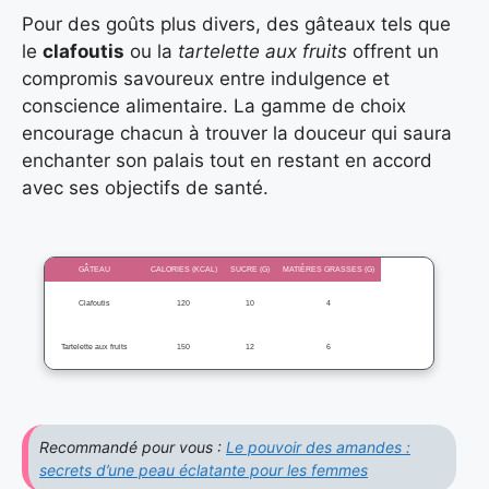
Pour des goûts plus divers, des gâteaux tels que
le
clafoutis
ou la
tartelette aux fruits
offrent un
compromis savoureux entre indulgence et
conscience alimentaire. La gamme de choix
encourage chacun à trouver la douceur qui saura
enchanter son palais tout en restant en accord
avec ses objectifs de santé.
GÂTEAU
CALORIES (KCAL)
SUCRE (G)
MATIÈRES GRASSES (G)
Clafoutis
120
10
4
Tartelette aux fruits
150
12
6
Recommandé pour vous :
Le pouvoir des amandes :
secrets d’une peau éclatante pour les femmes