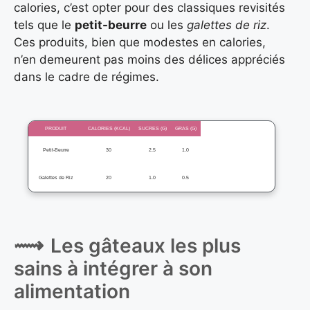
calories, c’est opter pour des classiques revisités
tels que le
petit-beurre
ou les
galettes de riz
.
Ces produits, bien que modestes en calories,
n’en demeurent pas moins des délices appréciés
dans le cadre de régimes.
PRODUIT
CALORIES (KCAL)
SUCRES (G)
GRAS (G)
Petit-Beurre
30
2.5
1.0
Galettes de Riz
20
1.0
0.5
Les gâteaux les plus
sains à intégrer à son
alimentation