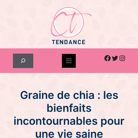
Skip
to
content
Facebook
Twitter
Inst
Rechercher
Graine de chia : les
bienfaits
incontournables pour
une vie saine