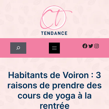
Skip
to
content
Facebook
Twitter
Inst
Rechercher
Habitants de Voiron : 3
raisons de prendre des
cours de yoga à la
rentrée