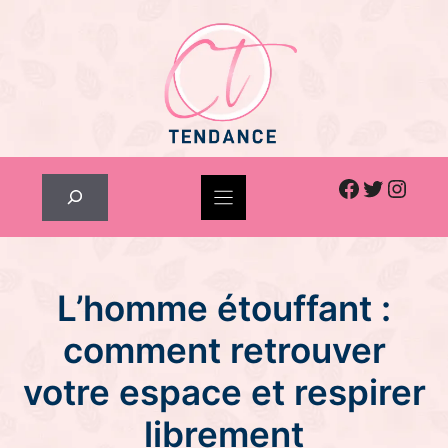
Skip
to
content
Facebook
Twitter
Inst
Rechercher
L’homme étouffant :
comment retrouver
votre espace et respirer
librement