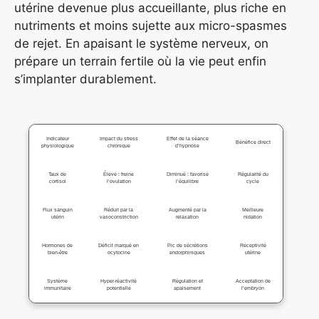
utérine devenue plus accueillante, plus riche en
nutriments et moins sujette aux micro-spasmes
de rejet. En apaisant le système nerveux, on
prépare un terrain fertile où la vie peut enfin
s’implanter durablement.
Indicateur
Impact du stress
Effet de la séance
Bénéfice direct
physiologique
chronique
d’hypnose
Taux de
Élevé : freine
Diminué : favorise
Régularité du
cortisol
l’ovulation
l’équilibre
cycle
Flux sanguin
Réduit par la
Augmenté par la
Meilleure
utérin
vasoconstriction
relaxation
nidation
Hormones de
Déficit marqué en
Pic de sécrétions
Réceptivité
bien-être
ocytocine
endorphiniques
utérine
Système
Hyper-réactivité
Régulation et
Acceptation de
immunitaire
potentielle
apaisement
l’embryon