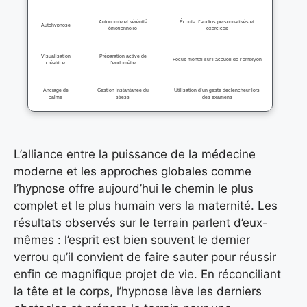
Autonomie et sérénité
Écoute d’audios personnalisés et
Autohypnose
émotionnelle
exercices
Visualisation
Préparation active de
Focus mental sur l’accueil de l’embryon
créatrice
l’endomètre
Ancrage de
Gestion instantanée du
Utilisation d’un geste déclencheur lors
calme
stress
des examens
L’alliance entre la puissance de la médecine
moderne et les approches globales comme
l’hypnose offre aujourd’hui le chemin le plus
complet et le plus humain vers la maternité. Les
résultats observés sur le terrain parlent d’eux-
mêmes : l’esprit est bien souvent le dernier
verrou qu’il convient de faire sauter pour réussir
enfin ce magnifique projet de vie. En réconciliant
la tête et le corps, l’hypnose lève les derniers