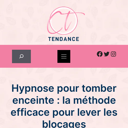
Skip
to
content
Facebook
Twitter
Inst
Rechercher
Hypnose pour tomber
enceinte : la méthode
efficace pour lever les
blocages