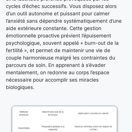
cycles d’échec successifs. Vous disposez alors
d’un outil autonome et puissant pour calmer
l’anxiété sans dépendre systématiquement d’une
aide extérieure constante. Cette gestion
émotionnelle proactive prévient l’épuisement
psychologique, souvent appelé « burn-out de la
fertilité », et permet de maintenir une vie de
couple harmonieuse malgré les contraintes du
parcours de soin. En apprenant à s’évader
mentalement, on redonne au corps l’espace
nécessaire pour accomplir ses miracles
biologiques.
Méthode
Objectif principal de la
Application concrète en cabinet
employée
technique
Préparation globale à la
Séances rythmées selon les étapes de
HypnoNatal
maternité
la PMA