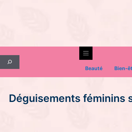
Skip
to
content
Rechercher
Beauté
Bien-ê
Déguisements féminins su