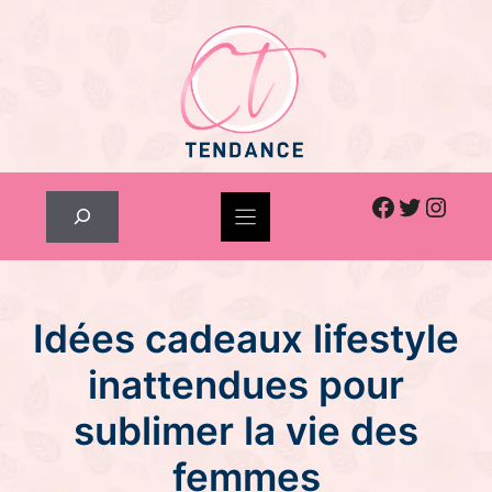
Skip
to
content
Facebook
Twitter
Inst
Rechercher
Idées cadeaux lifestyle
inattendues pour
sublimer la vie des
femmes