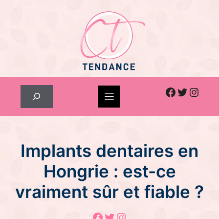
Skip
to
content
Facebook
Twitter
Inst
Rechercher
Implants dentaires en
Hongrie : est-ce
vraiment sûr et fiable ?
Facebook
Twitter
Instagram