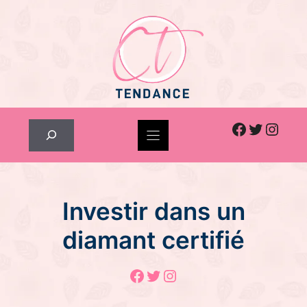
Skip
to
content
Facebook
Twitter
Inst
Rechercher
Investir dans un
diamant certifié
Facebook
Twitter
Instagram