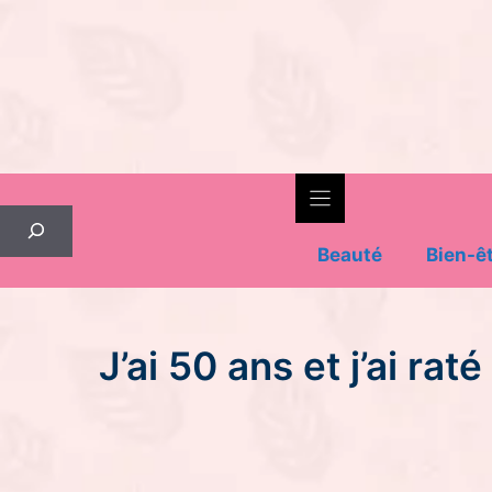
Skip
to
content
Rechercher
Beauté
Bien-ê
J’ai 50 ans et j’ai rat