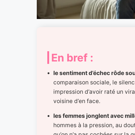
En bref :
le sentiment d’échec rôde sou
comparaison sociale, le silenc
impression d’avoir raté un v
voisine d’en face.
les femmes jonglent avec mil
hommes à la pression, au dout
qu’on n’a pas cochées sur la gr