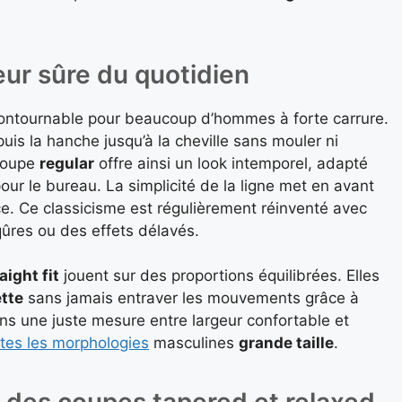
eur sûre du quotidien
contournable pour beaucoup d’hommes à forte carrure.
is la hanche jusqu’à la cheville sans mouler ni
 coupe
regular
offre ainsi un look intemporel, adapté
our le bureau. La simplicité de la ligne met en avant
ce. Ce classicisme est régulièrement réinventé avec
res ou des effets délavés.
aight fit
jouent sur des proportions équilibrées. Elles
ette
sans jamais entraver les mouvements grâce à
ans une juste mesure entre largeur confortable et
utes les morphologies
masculines
grande taille
.
e des coupes tapered et relaxed