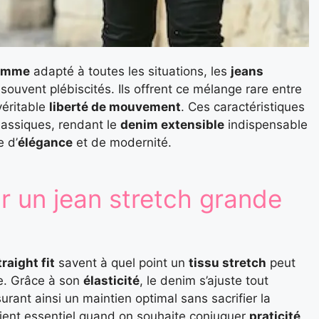
homme
adapté à toutes les situations, les
jeans
souvent plébiscités. Ils offrent ce mélange rare entre
véritable
liberté de mouvement
. Ces caractéristiques
lassiques, rendant le
denim extensible
indispensable
e d’
élégance
et de modernité.
r un jean stretch grande
traight fit
savent à quel point un
tissu stretch
peut
ée. Grâce à son
élasticité
, le denim s’ajuste tout
rant ainsi un maintien optimal sans sacrifier la
ient essentiel quand on souhaite conjuguer
praticité