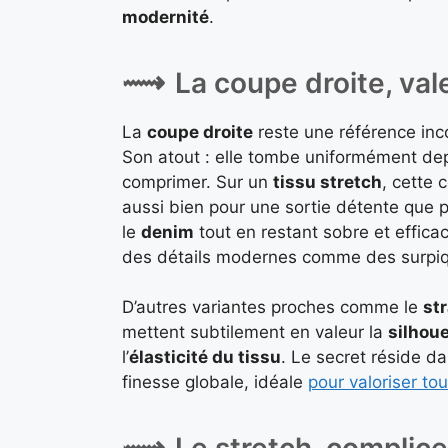
modernité
.
La coupe droite, val
La
coupe droite
reste une référence in
Son atout : elle tombe uniformément depu
comprimer. Sur un
tissu stretch
, cette
aussi bien pour une sortie détente que p
le
denim
tout en restant sobre et effica
des détails modernes comme des surpiqû
D’autres variantes proches comme le
str
mettent subtilement en valeur la
silhou
l’
élasticité du tissu
. Le secret réside d
finesse globale, idéale
pour valoriser to
Le stretch, complic