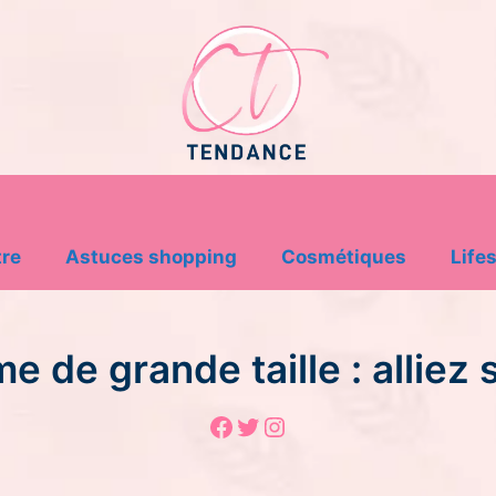
tre
Astuces shopping
Cosmétiques
Lifes
de grande taille : alliez st
Facebook
Twitter
Instagram