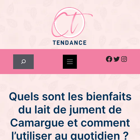
Skip
to
content
Facebook
Twitter
Inst
Rechercher
Quels sont les bienfaits
du lait de jument de
Camargue et comment
l’utiliser au quotidien ?